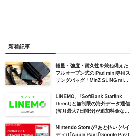
新着記事
軽量・強度・耐久性を兼ね備えた
フルオープン式のiPad mini専用ス
リングバッグ「MinZ SLING mini
for iPad mini」発売
LINEMO、｢SoftBank Starlink
Direct｣と無制限の海外データ通信
(毎月最大7日間分)が追加料金なし
で利用可能に
Nintendo Storeが｢あと払い (ペイ
ディ)｣｢Apple Pay｣｢Google Pay｣