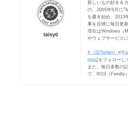
新しいもの好き＆ガ
の、2005年9月に｢
を書き始め、201
事を目標に毎日更
現在はWindows（
taisy0
やウェブサービス
X（旧Twitter）
や
Fa
mixi2
をフォローし
また、毎日多数の
で、RSS（Feed