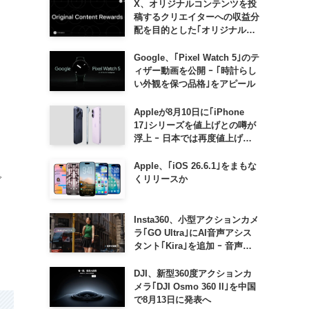
X、オリジナルコンテンツを投
稿するクリエイターへの収益分
配を目的とした｢オリジナルコ
ンテンツ報酬プログラム｣を導
入へ ｰ 従来の｢収益分配｣は廃
Google、｢Pixel Watch 5｣のテ
止
ィザー動画を公開 ｰ ｢時計らし
い外観を保つ品格｣をアピール
Appleが8月10日に｢iPhone
17｣シリーズを値上げとの噂が
浮上 ｰ 日本では再度値上げの
可能性も?!
Apple、｢iOS 26.6.1｣をまもな
で
くリリースか
Insta360、小型アクションカメ
ラ｢GO Ultra｣にAI音声アシス
タント｢Kira｣を追加 ｰ 音声で
質問したり、リアルタイム翻訳
などが利用可能に
DJI、新型360度アクションカ
メラ｢DJI Osmo 360 II｣を中国
で8月13日に発表へ