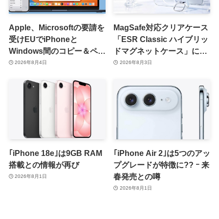
Apple、Microsoftの要請を
MagSafe対応クリアケース
受けEUでiPhoneと
「ESR Classic ハイブリッ
Windows間のコピー＆ペー
ドマグネットケース」に黄
スト機能を提供へ
ばみへの耐久性を向上させ
2026年8月4日
2026年8月3日
た改良版が登場
｢iPhone 18e｣は9GB RAM
｢iPhone Air 2｣は5つのアッ
搭載との情報が再び
プグレードが特徴に?? ｰ 来
春発売との噂
2026年8月1日
2026年8月1日