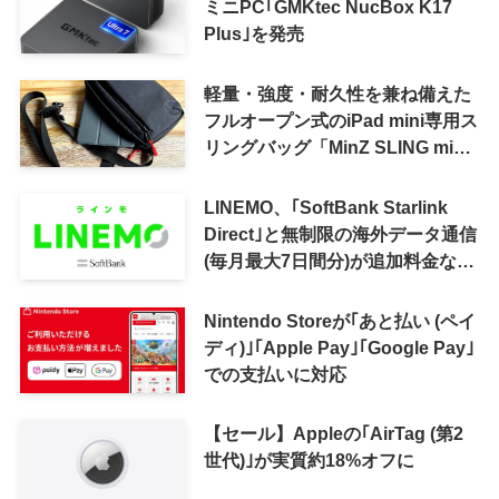
ミニPC｢GMKtec NucBox K17
Plus｣を発売
軽量・強度・耐久性を兼ね備えた
フルオープン式のiPad mini専用ス
リングバッグ「MinZ SLING mini
for iPad mini」発売
LINEMO、｢SoftBank Starlink
Direct｣と無制限の海外データ通信
(毎月最大7日間分)が追加料金なし
で利用可能に
Nintendo Storeが｢あと払い (ペイ
ディ)｣｢Apple Pay｣｢Google Pay｣
での支払いに対応
【セール】Appleの｢AirTag (第2
世代)｣が実質約18%オフに