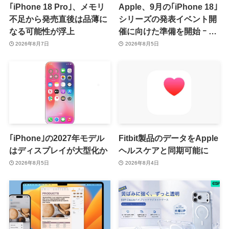
｢iPhone 18 Pro｣、メモリ
Apple、9月の｢iPhone 18｣
不足から発売直後は品薄に
シリーズの発表イベント開
なる可能性が浮上
催に向けた準備を開始 ｰ 9
月8日か9月9日に開催見込
2026年8月7日
2026年8月5日
み
｢iPhone｣の2027年モデル
Fitbit製品のデータをApple
はディスプレイが大型化か
ヘルスケアと同期可能に
2026年8月5日
2026年8月4日