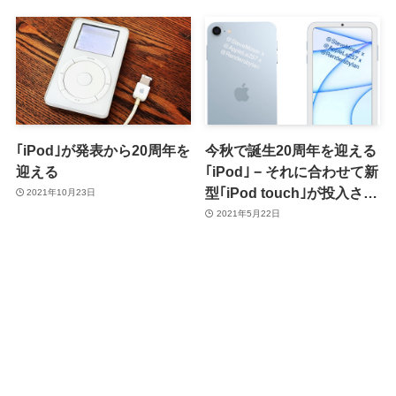
｢iPod｣が発表から20周年を
今秋で誕生20周年を迎える
迎える
｢iPod｣ − それに合わせて新
型｢iPod touch｣が投入され
2021年10月23日
るとの噂（希望的観測）
2021年5月22日