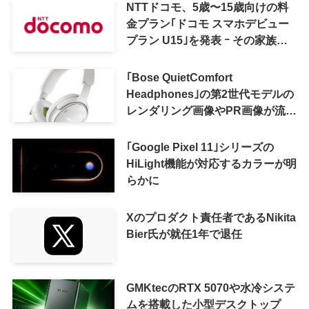
NTTドコモ、5歳〜15歳向けの料
金プラン｢ドコモ スマホデビュー
プラン U15｣を発表 ｰ その家族が
おトクになる｢ドコモ 親子割｣も
｢Bose QuietComfort
Headphones｣の第2世代モデルの
レンダリング画像やPR画像が流出
ｰ まもなく発表か
｢Google Pixel 11｣シリーズの
HiLight機能が対応するカラーが明
らかに
Xのプロダクト責任者であるNikita
Bier氏が就任1年で退任
GMKtecのRTX 5070や水冷システ
ムを搭載した小型デスクトップ