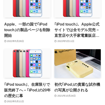
Apple、一部の国で｢iPod
｢iPod touch｣、Apple公式
touch｣の製品ページを削除
サイトでは全モデル完売 −
開始
直営店や大手家電量販店で
の在庫も残り僅かに
2022年5月26日
2022年5月11日
｢iPod touch｣、在庫限りで
初代｢iPod｣の貴重な試作機
販売終了へ − ｢iPod｣の20年
の写真が公開される
の歴史に幕
2021年10月24日
2022年5月11日